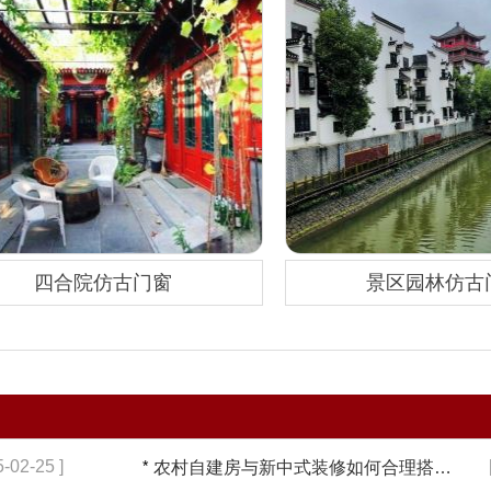
四合院仿古门窗
景区园林仿古
5-02-25 ]
*
农村自建房与新中式装修如何合理搭配【冠墅阳光】