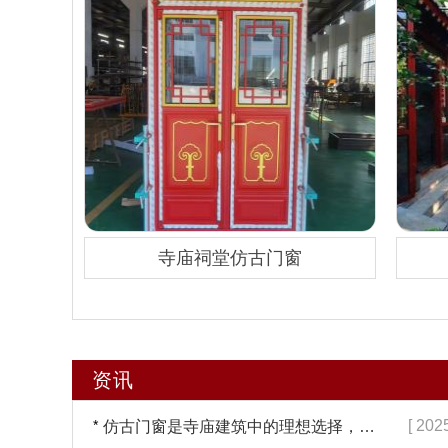
寺庙祠堂仿古门窗
资讯
*
[ 202
仿古门窗是寺庙建筑中的理想选择，换一次用终生【冠墅阳光】