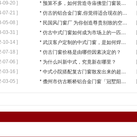
4-09-20 ]
*
预算不多，如何营造寺庙佛堂门窗装修【冠墅阳光】
4-07-21 ]
*
仿古的铝合金门窗,你觉得适合现在的装修吗?【冠墅阳光】
3-05-08 ]
*
民国风门窗厂 为你创造尊贵别致的空间【冠墅阳光】
3-03-31 ]
*
仿古中式门窗如何成为市场上的一匹黑马【冠墅阳光】
2-10-14 ]
*
武汉客户定制的中式门窗，是如何焊接的呢？
2-07-18 ]
*
仿古门窗价格是由哪些因素决定的？
2-07-06 ]
*
为什么叫新中式，究竟新在哪里？
2-03-16 ]
*
中式小院搭配复古门窗散发出来的超凡气质 「冠墅阳光」
2-03-05 ]
*
儋州市仿古断桥铝合金门窗「冠墅阳光」