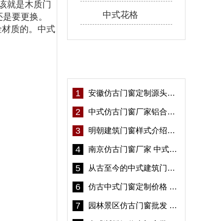
该就是木质门
中式花格
还是要更换。
金材质的。中式
热门资讯
1
安徽仿古门窗定制源头厂家 好打理免维护-冠墅阳光
2
中式仿古门窗厂家铝合金仿古门窗定制 5年质保
3
明朝建筑门窗样式介绍——冠墅阳光
4
南京仿古门窗厂家 中式仿古门窗定制 节能防水
5
从古至今的中式建筑门窗到底有多美「冠墅阳光」
6
仿古中式门窗定制价格 铝合金仿古门窗报价
7
园林景区仿古门窗批发 铝合金仿古门窗采购-冠墅阳光