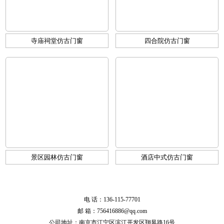
寺庙祠堂仿古门窗
四合院仿古门窗
景区园林仿古门窗
酒店中式仿古门窗
电 话：136-115-77701
邮 箱：756416886@qq.com
公司地址：南京市江宁区滨江开发区翔凤路16号