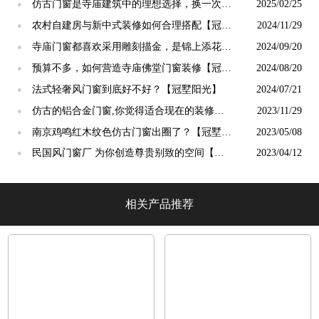
仿古门窗是寺庙建筑中的理想选择，换一次用
2025/02/25
●
终生【冠墅阳光】
农村自建房与新中式装修如何合理搭配【冠墅
2024/11/29
●
阳光】
寺庙门窗都喜欢采用雕刻描金，是锦上添花
2024/09/20
●
吗？【冠墅阳光】
预算不多，如何营造寺庙佛堂门窗装修【冠墅
2024/08/20
●
阳光】
法式轻奢风门窗到底好不好？【冠墅阳光】
2024/07/21
●
仿古的铝合金门窗,你觉得适合现在的装修吗?
2023/11/29
●
【冠墅阳光】
南京鸡鸣红木纹色仿古门窗出圈了？【冠墅阳
2023/05/08
●
光】
民国风门窗厂 为你创造尊贵别致的空间【冠
2023/04/12
●
墅阳光】
相关产品推荐