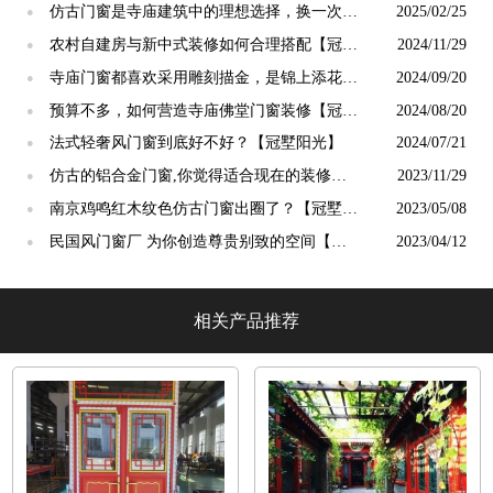
仿古门窗是寺庙建筑中的理想选择，换一次用
2025/02/25
●
终生【冠墅阳光】
农村自建房与新中式装修如何合理搭配【冠墅
2024/11/29
●
阳光】
寺庙门窗都喜欢采用雕刻描金，是锦上添花
2024/09/20
●
吗？【冠墅阳光】
预算不多，如何营造寺庙佛堂门窗装修【冠墅
2024/08/20
●
阳光】
法式轻奢风门窗到底好不好？【冠墅阳光】
2024/07/21
●
仿古的铝合金门窗,你觉得适合现在的装修吗?
2023/11/29
●
【冠墅阳光】
南京鸡鸣红木纹色仿古门窗出圈了？【冠墅阳
2023/05/08
●
光】
民国风门窗厂 为你创造尊贵别致的空间【冠
2023/04/12
●
墅阳光】
相关产品推荐