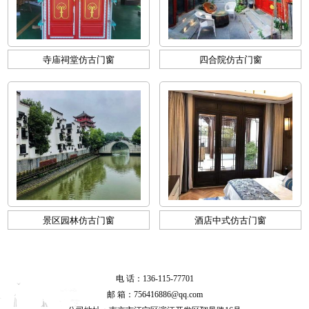
寺庙祠堂仿古门窗
四合院仿古门窗
景区园林仿古门窗
酒店中式仿古门窗
电 话：136-115-77701
邮 箱：756416886@qq.com