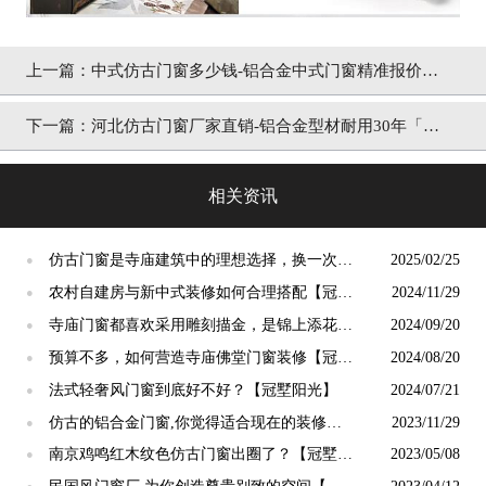
上一篇：
中式仿古门窗多少钱-铝合金中式门窗精准报价
「冠墅阳光」
下一篇：
河北仿古门窗厂家直销-铝合金型材耐用30年「冠
墅阳光」
相关资讯
仿古门窗是寺庙建筑中的理想选择，换一次用
2025/02/25
●
终生【冠墅阳光】
农村自建房与新中式装修如何合理搭配【冠墅
2024/11/29
●
阳光】
寺庙门窗都喜欢采用雕刻描金，是锦上添花
2024/09/20
●
吗？【冠墅阳光】
预算不多，如何营造寺庙佛堂门窗装修【冠墅
2024/08/20
●
阳光】
法式轻奢风门窗到底好不好？【冠墅阳光】
2024/07/21
●
仿古的铝合金门窗,你觉得适合现在的装修吗?
2023/11/29
●
【冠墅阳光】
南京鸡鸣红木纹色仿古门窗出圈了？【冠墅阳
2023/05/08
●
光】