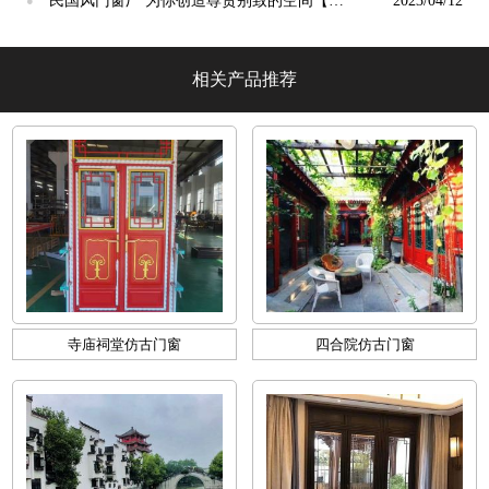
民国风门窗厂 为你创造尊贵别致的空间【冠
2023/04/12
●
墅阳光】
相关产品推荐
寺庙祠堂仿古门窗
四合院仿古门窗