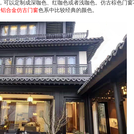
，可以定制成深咖色、红咖色或者浅咖色。仿古棕色门窗
是
铝合金仿古门窗
色系中比较经典的颜色。