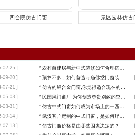
四合院仿古门窗
景区园林仿古
5-02-25 ]
*
农村自建房与新中式装修如何合理搭配【冠墅阳光】
4-09-20 ]
*
预算不多，如何营造寺庙佛堂门窗装修【冠墅阳光】
4-07-21 ]
*
仿古的铝合金门窗,你觉得适合现在的装修吗?【冠墅阳光】
3-05-08 ]
*
民国风门窗厂 为你创造尊贵别致的空间【冠墅阳光】
3-03-31 ]
*
仿古中式门窗如何成为市场上的一匹黑马【冠墅阳光】
2-10-14 ]
*
武汉客户定制的中式门窗，是如何焊接的呢？
2-07-18 ]
*
仿古门窗价格是由哪些因素决定的？