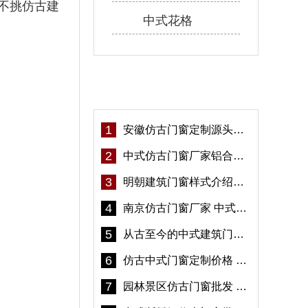
不挑仿古建
中式花格
热门资讯
1
安徽仿古门窗定制源头厂家 好打理免维护-冠墅阳光
2
中式仿古门窗厂家铝合金仿古门窗定制 5年质保
3
明朝建筑门窗样式介绍——冠墅阳光
4
南京仿古门窗厂家 中式仿古门窗定制 节能防水
5
从古至今的中式建筑门窗到底有多美「冠墅阳光」
6
仿古中式门窗定制价格 铝合金仿古门窗报价
7
园林景区仿古门窗批发 铝合金仿古门窗采购-冠墅阳光