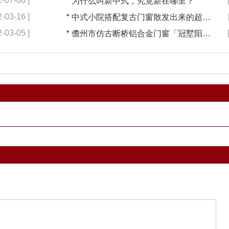
2-07-06 ]
*
为什么叫新中式，究竟新在哪里？
2-03-16 ]
*
中式小院搭配复古门窗散发出来的超凡气质 「冠墅阳光」
2-03-05 ]
*
儋州市仿古断桥铝合金门窗「冠墅阳光」