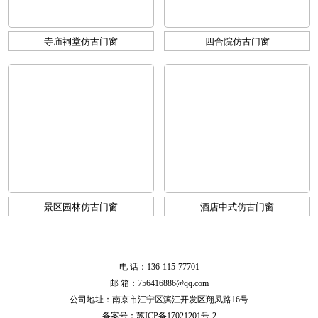
寺庙祠堂仿古门窗
四合院仿古门窗
景区园林仿古门窗
酒店中式仿古门窗
电 话：136-115-77701
邮 箱：756416886@qq.com
公司地址：南京市江宁区滨江开发区翔凤路16号
备案号：
苏ICP备17021201号-2