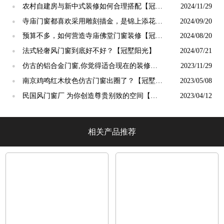
终生【冠墅阳光】
农村自建房与新中式装修如何合理搭配【冠墅
2024/11/29
●
阳光】
寺庙门窗都喜欢采用雕刻描金，是锦上添花
2024/09/20
●
吗？【冠墅阳光】
预算不多，如何营造寺庙佛堂门窗装修【冠墅
2024/08/20
●
阳光】
法式轻奢风门窗到底好不好？【冠墅阳光】
2024/07/21
●
仿古的铝合金门窗,你觉得适合现在的装修吗?
2023/11/29
●
【冠墅阳光】
南京鸡鸣红木纹色仿古门窗出圈了？【冠墅阳
2023/05/08
●
光】
民国风门窗厂 为你创造尊贵别致的空间【冠
2023/04/12
●
墅阳光】
相关产品推荐