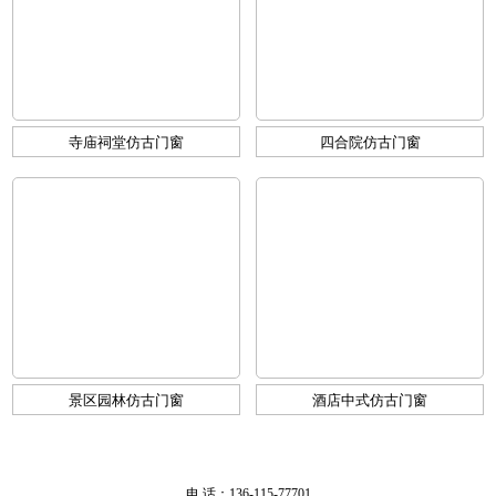
寺庙祠堂仿古门窗
四合院仿古门窗
景区园林仿古门窗
酒店中式仿古门窗
电 话：136-115-77701