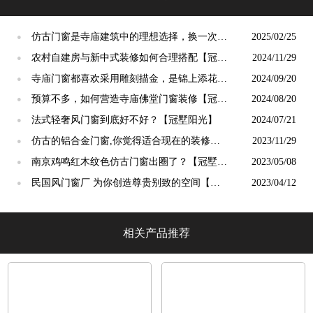
仿古门窗是寺庙建筑中的理想选择，换一次用
2025/02/25
●
终生【冠墅阳光】
农村自建房与新中式装修如何合理搭配【冠墅
2024/11/29
●
阳光】
寺庙门窗都喜欢采用雕刻描金，是锦上添花
2024/09/20
●
吗？【冠墅阳光】
预算不多，如何营造寺庙佛堂门窗装修【冠墅
2024/08/20
●
阳光】
法式轻奢风门窗到底好不好？【冠墅阳光】
2024/07/21
●
仿古的铝合金门窗,你觉得适合现在的装修吗?
2023/11/29
●
【冠墅阳光】
南京鸡鸣红木纹色仿古门窗出圈了？【冠墅阳
2023/05/08
●
光】
民国风门窗厂 为你创造尊贵别致的空间【冠
2023/04/12
●
墅阳光】
相关产品推荐