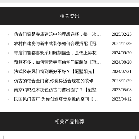
阳光」
相关资讯
仿古门窗是寺庙建筑中的理想选择，换一次用
2025/02/25
●
终生【冠墅阳光】
农村自建房与新中式装修如何合理搭配【冠墅
2024/11/29
●
阳光】
寺庙门窗都喜欢采用雕刻描金，是锦上添花
2024/09/20
●
吗？【冠墅阳光】
预算不多，如何营造寺庙佛堂门窗装修【冠墅
2024/08/20
●
阳光】
法式轻奢风门窗到底好不好？【冠墅阳光】
2024/07/21
●
仿古的铝合金门窗,你觉得适合现在的装修吗?
2023/11/29
●
【冠墅阳光】
南京鸡鸣红木纹色仿古门窗出圈了？【冠墅阳
2023/05/08
●
光】
民国风门窗厂 为你创造尊贵别致的空间【冠
2023/04/12
●
墅阳光】
相关产品推荐