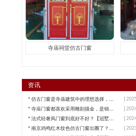
寺庙祠堂仿古门窗
资讯
*
[ 202
仿古门窗是寺庙建筑中的理想选择，换一次用终生【冠墅阳光】
*
[ 202
寺庙门窗都喜欢采用雕刻描金，是锦上添花吗？【冠墅阳光】
*
[ 202
法式轻奢风门窗到底好不好？【冠墅阳光】
*
[ 202
南京鸡鸣红木纹色仿古门窗出圈了？【冠墅阳光】