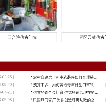
四合院仿古门窗
景区园林仿古
5-02-25 ]
*
农村自建房与新中式装修如何合理搭配【冠墅阳光】
4-09-20 ]
*
预算不多，如何营造寺庙佛堂门窗装修【冠墅阳光】
4-07-21 ]
*
仿古的铝合金门窗,你觉得适合现在的装修吗?【冠墅阳光】
3-05-08 ]
*
民国风门窗厂 为你创造尊贵别致的空间【冠墅阳光】