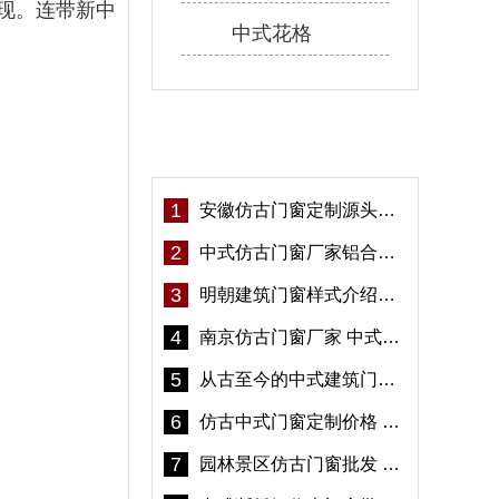
现。连带新中
中式花格
热门资讯
1
安徽仿古门窗定制源头厂家 好打理免维护-冠墅阳光
2
中式仿古门窗厂家铝合金仿古门窗定制 5年质保
3
明朝建筑门窗样式介绍——冠墅阳光
4
南京仿古门窗厂家 中式仿古门窗定制 节能防水
5
从古至今的中式建筑门窗到底有多美「冠墅阳光」
6
仿古中式门窗定制价格 铝合金仿古门窗报价
7
园林景区仿古门窗批发 铝合金仿古门窗采购-冠墅阳光