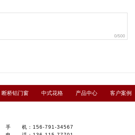
0
/500
断桥铝门窗
中式花格
产品中心
客户案例
手
机：
156-791-34567
电
话：
136-115-77701