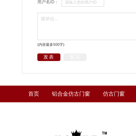
用户名ID：
(内容最多500字)
发表
重写
首页
铝合金仿古门窗
仿古门窗