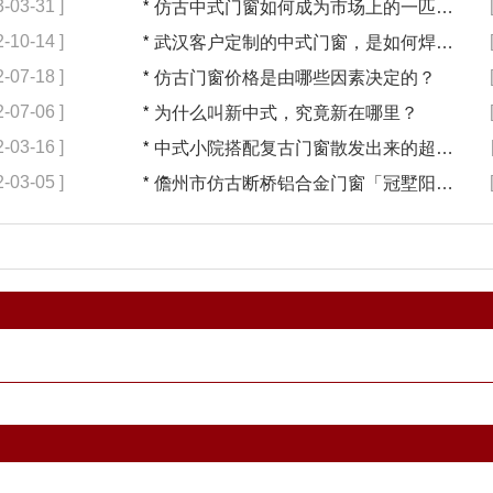
3-03-31 ]
*
仿古中式门窗如何成为市场上的一匹黑马【冠墅阳光】
2-10-14 ]
*
武汉客户定制的中式门窗，是如何焊接的呢？
2-07-18 ]
*
仿古门窗价格是由哪些因素决定的？
2-07-06 ]
*
为什么叫新中式，究竟新在哪里？
2-03-16 ]
*
中式小院搭配复古门窗散发出来的超凡气质 「冠墅阳光」
2-03-05 ]
*
儋州市仿古断桥铝合金门窗「冠墅阳光」