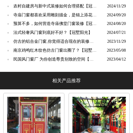
终生【冠墅阳光】
农村自建房与新中式装修如何合理搭配【冠墅
2024/11/29
●
阳光】
寺庙门窗都喜欢采用雕刻描金，是锦上添花
2024/09/20
●
吗？【冠墅阳光】
预算不多，如何营造寺庙佛堂门窗装修【冠墅
2024/08/20
●
阳光】
法式轻奢风门窗到底好不好？【冠墅阳光】
2024/07/21
●
仿古的铝合金门窗,你觉得适合现在的装修吗?
2023/11/29
●
【冠墅阳光】
南京鸡鸣红木纹色仿古门窗出圈了？【冠墅阳
2023/05/08
●
光】
民国风门窗厂 为你创造尊贵别致的空间【冠
2023/04/12
●
墅阳光】
相关产品推荐