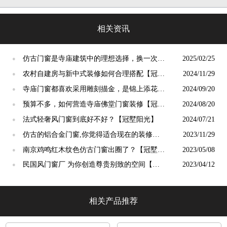
相关资讯
仿古门窗是寺庙建筑中的理想选择，换一次用
2025/02/25
●
终生【冠墅阳光】
农村自建房与新中式装修如何合理搭配【冠墅
2024/11/29
●
阳光】
寺庙门窗都喜欢采用雕刻描金，是锦上添花
2024/09/20
●
吗？【冠墅阳光】
预算不多，如何营造寺庙佛堂门窗装修【冠墅
2024/08/20
●
阳光】
法式轻奢风门窗到底好不好？【冠墅阳光】
2024/07/21
●
仿古的铝合金门窗,你觉得适合现在的装修吗?
2023/11/29
●
【冠墅阳光】
南京鸡鸣红木纹色仿古门窗出圈了？【冠墅阳
2023/05/08
●
光】
民国风门窗厂 为你创造尊贵别致的空间【冠
2023/04/12
●
墅阳光】
相关产品推荐