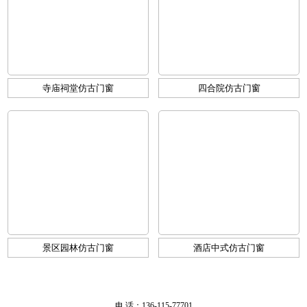
寺庙祠堂仿古门窗
四合院仿古门窗
景区园林仿古门窗
酒店中式仿古门窗
电 话：136-115-77701