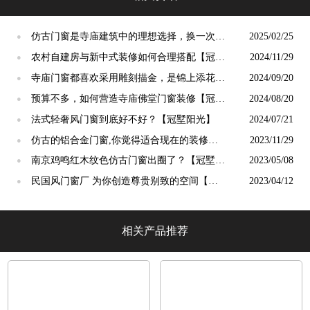
仿古门窗是寺庙建筑中的理想选择，换一次用
2025/02/25
●
终生【冠墅阳光】
农村自建房与新中式装修如何合理搭配【冠墅
2024/11/29
●
阳光】
寺庙门窗都喜欢采用雕刻描金，是锦上添花
2024/09/20
●
吗？【冠墅阳光】
预算不多，如何营造寺庙佛堂门窗装修【冠墅
2024/08/20
●
阳光】
法式轻奢风门窗到底好不好？【冠墅阳光】
2024/07/21
●
仿古的铝合金门窗,你觉得适合现在的装修吗?
2023/11/29
●
【冠墅阳光】
南京鸡鸣红木纹色仿古门窗出圈了？【冠墅阳
2023/05/08
●
光】
民国风门窗厂 为你创造尊贵别致的空间【冠
2023/04/12
●
墅阳光】
相关产品推荐