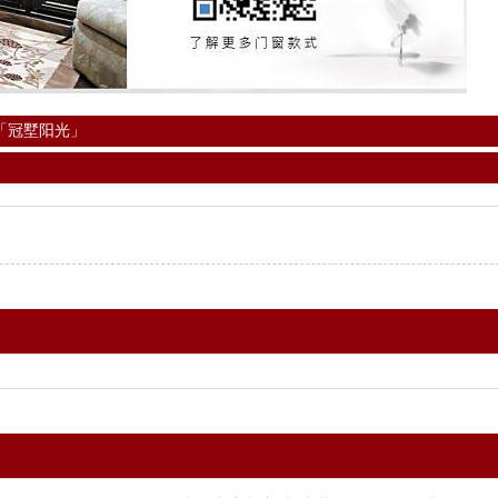
「冠墅阳光」
」