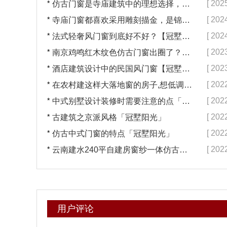
*
[ 202
仿古门窗是寺庙建筑中的理想选择，换一次用终生【冠墅阳光】
*
[ 202
寺庙门窗都喜欢采用雕刻描金，是锦上添花吗？【冠墅阳光】
*
[ 202
法式轻奢风门窗到底好不好？【冠墅阳光】
*
[ 202
南京鸡鸣红木纹色仿古门窗出圈了？【冠墅阳光】
*
[ 202
酒店建筑设计中的民国风门窗【冠墅阳光】
*
[ 202
在农村建这样大落地窗的房子,想低调都难吧【冠墅阳光】
*
[ 202
中式别墅设计装修时需要注意的点「冠墅阳光」
*
[ 202
古建筑之京派风格「冠墅阳光」
*
[ 202
仿古中式门窗的特点「冠墅阳光」
*
[ 202
云南建水240平自建房窗纱一体仿古门窗完工「冠墅阳光」
用户评论