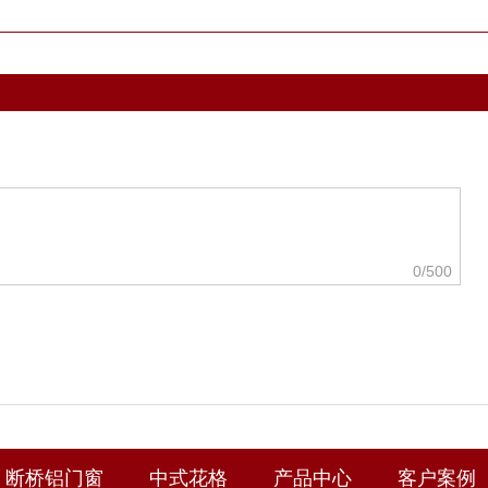
0
/500
断桥铝门窗
中式花格
产品中心
客户案例