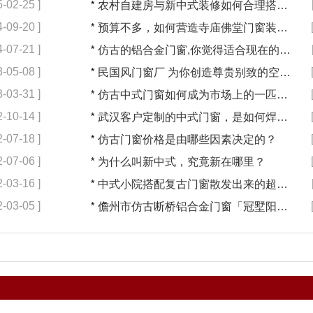
5-02-25 ]
*
农村自建房与新中式装修如何合理搭配【冠墅阳光】
4-09-20 ]
*
预算不多，如何营造寺庙佛堂门窗装修【冠墅阳光】
4-07-21 ]
*
仿古的铝合金门窗,你觉得适合现在的装修吗?【冠墅阳光】
3-05-08 ]
*
民国风门窗厂 为你创造尊贵别致的空间【冠墅阳光】
3-03-31 ]
*
仿古中式门窗如何成为市场上的一匹黑马【冠墅阳光】
2-10-14 ]
*
武汉客户定制的中式门窗，是如何焊接的呢？
2-07-18 ]
*
仿古门窗价格是由哪些因素决定的？
2-07-06 ]
*
为什么叫新中式，究竟新在哪里？
2-03-16 ]
*
中式小院搭配复古门窗散发出来的超凡气质 「冠墅阳光」
2-03-05 ]
*
儋州市仿古断桥铝合金门窗「冠墅阳光」