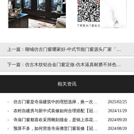
上一篇：
聊城仿古门窗哪家好-中式节能门窗源头厂家「冠
墅阳光」
下一篇：
仿古木纹铝合金门窗定做-仿木逼真耐磨不掉色
「冠墅阳光」
相关资讯
仿古门窗是寺庙建筑中的理想选择，换一次用
2025/02/25
●
终生【冠墅阳光】
农村自建房与新中式装修如何合理搭配【冠墅
2024/11/29
●
阳光】
寺庙门窗都喜欢采用雕刻描金，是锦上添花
2024/09/20
●
吗？【冠墅阳光】
预算不多，如何营造寺庙佛堂门窗装修【冠墅
2024/08/20
●