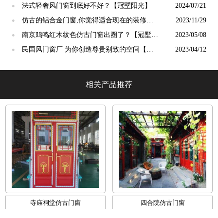
阳光】
法式轻奢风门窗到底好不好？【冠墅阳光】
2024/07/21
●
仿古的铝合金门窗,你觉得适合现在的装修吗?
2023/11/29
●
【冠墅阳光】
南京鸡鸣红木纹色仿古门窗出圈了？【冠墅阳
2023/05/08
●
光】
民国风门窗厂 为你创造尊贵别致的空间【冠
2023/04/12
●
墅阳光】
相关产品推荐
寺庙祠堂仿古门窗
四合院仿古门窗