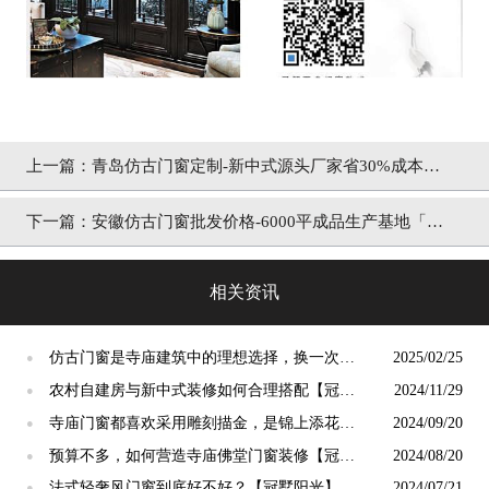
上一篇：
青岛仿古门窗定制-新中式源头厂家省30%成本
「冠墅阳光」
下一篇：
安徽仿古门窗批发价格-6000平成品生产基地「冠
墅阳光」
相关资讯
仿古门窗是寺庙建筑中的理想选择，换一次用
2025/02/25
●
终生【冠墅阳光】
农村自建房与新中式装修如何合理搭配【冠墅
2024/11/29
●
阳光】
寺庙门窗都喜欢采用雕刻描金，是锦上添花
2024/09/20
●
吗？【冠墅阳光】
预算不多，如何营造寺庙佛堂门窗装修【冠墅
2024/08/20
●
阳光】
法式轻奢风门窗到底好不好？【冠墅阳光】
2024/07/21
●