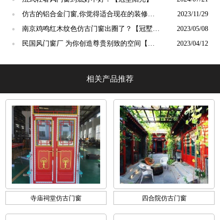
仿古的铝合金门窗,你觉得适合现在的装修吗?
2023/11/29
●
【冠墅阳光】
南京鸡鸣红木纹色仿古门窗出圈了？【冠墅阳
2023/05/08
●
光】
民国风门窗厂 为你创造尊贵别致的空间【冠
2023/04/12
●
墅阳光】
相关产品推荐
寺庙祠堂仿古门窗
四合院仿古门窗