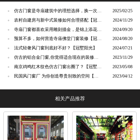
仿古门窗是寺庙建筑中的理想选择，换一次用
2025/02/25
●
终生【冠墅阳光】
农村自建房与新中式装修如何合理搭配【冠墅
2024/11/29
●
阳光】
寺庙门窗都喜欢采用雕刻描金，是锦上添花
2024/09/20
●
吗？【冠墅阳光】
预算不多，如何营造寺庙佛堂门窗装修【冠墅
2024/08/20
●
阳光】
法式轻奢风门窗到底好不好？【冠墅阳光】
2024/07/21
●
仿古的铝合金门窗,你觉得适合现在的装修吗?
2023/11/29
●
【冠墅阳光】
南京鸡鸣红木纹色仿古门窗出圈了？【冠墅阳
2023/05/08
●
光】
民国风门窗厂 为你创造尊贵别致的空间【冠
2023/04/12
●
墅阳光】
相关产品推荐