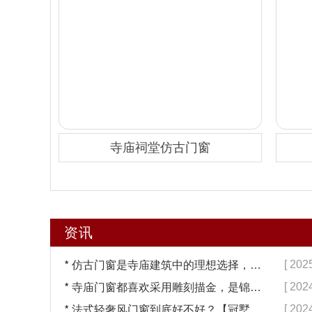
寺庙祠堂仿古门窗
资讯
*
[ 202
仿古门窗是寺庙建筑中的理想选择，换一次用终生【冠墅阳光】
*
[ 202
寺庙门窗都喜欢采用雕刻描金，是锦上添花吗？【冠墅阳光】
*
[ 202
法式轻奢风门窗到底好不好？【冠墅阳光】