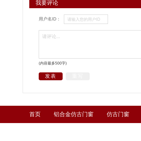
我要评论
用户名ID：
(内容最多500字)
发表
重写
首页
铝合金仿古门窗
仿古门窗