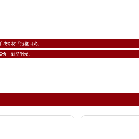
存千吨铝材「冠墅阳光」
差价「冠墅阳光」