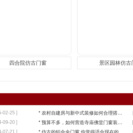
四合院仿古门窗
景区园林仿古
5-02-25 ]
*
农村自建房与新中式装修如何合理搭配【冠墅阳光】
4-09-20 ]
*
预算不多，如何营造寺庙佛堂门窗装修【冠墅阳光】
4-07-21 ]
*
仿古的铝合金门窗,你觉得适合现在的装修吗?【冠墅阳光】