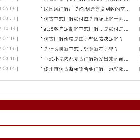
3-05-08 ]
*
民国风门窗厂 为你创造尊贵别致的空间【冠墅阳光】
3-03-31 ]
*
仿古中式门窗如何成为市场上的一匹黑马【冠墅阳光】
2-10-14 ]
*
武汉客户定制的中式门窗，是如何焊接的呢？
2-07-18 ]
*
仿古门窗价格是由哪些因素决定的？
2-07-06 ]
*
为什么叫新中式，究竟新在哪里？
2-03-16 ]
*
中式小院搭配复古门窗散发出来的超凡气质 「冠墅阳光」
2-03-05 ]
*
儋州市仿古断桥铝合金门窗「冠墅阳光」