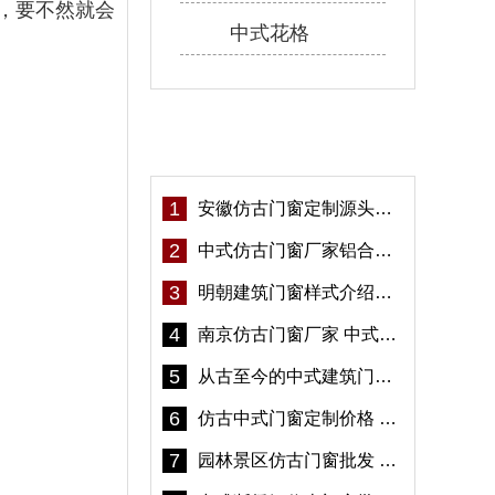
，要不然就会
中式花格
热门资讯
1
安徽仿古门窗定制源头厂家 好打理免维护-冠墅阳光
2
中式仿古门窗厂家铝合金仿古门窗定制 5年质保
3
明朝建筑门窗样式介绍——冠墅阳光
4
南京仿古门窗厂家 中式仿古门窗定制 节能防水
5
从古至今的中式建筑门窗到底有多美「冠墅阳光」
6
仿古中式门窗定制价格 铝合金仿古门窗报价
7
园林景区仿古门窗批发 铝合金仿古门窗采购-冠墅阳光