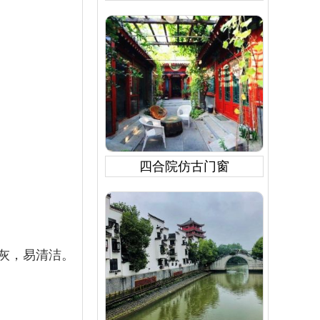
。
四合院仿古门窗
积灰，易清洁。