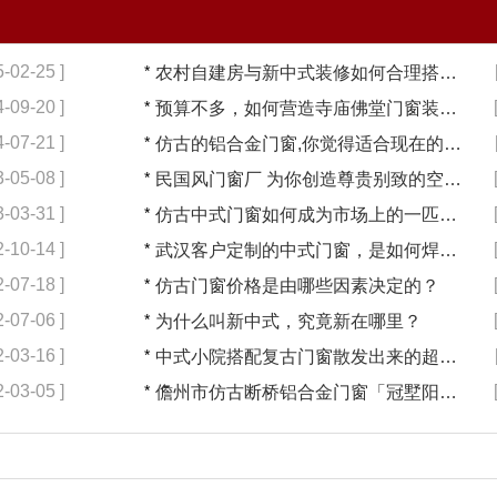
5-02-25 ]
*
农村自建房与新中式装修如何合理搭配【冠墅阳光】
4-09-20 ]
*
预算不多，如何营造寺庙佛堂门窗装修【冠墅阳光】
4-07-21 ]
*
仿古的铝合金门窗,你觉得适合现在的装修吗?【冠墅阳光】
3-05-08 ]
*
民国风门窗厂 为你创造尊贵别致的空间【冠墅阳光】
3-03-31 ]
*
仿古中式门窗如何成为市场上的一匹黑马【冠墅阳光】
2-10-14 ]
*
武汉客户定制的中式门窗，是如何焊接的呢？
2-07-18 ]
*
仿古门窗价格是由哪些因素决定的？
2-07-06 ]
*
为什么叫新中式，究竟新在哪里？
2-03-16 ]
*
中式小院搭配复古门窗散发出来的超凡气质 「冠墅阳光」
2-03-05 ]
*
儋州市仿古断桥铝合金门窗「冠墅阳光」