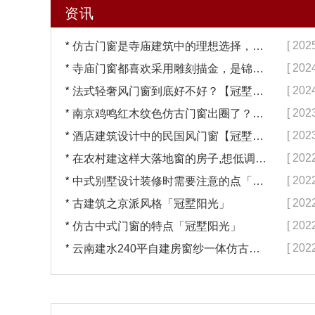
资讯
*
[ 202
仿古门窗是寺庙建筑中的理想选择，换一次用终生【冠墅阳光】
*
[ 202
寺庙门窗都喜欢采用雕刻描金，是锦上添花吗？【冠墅阳光】
*
[ 202
法式轻奢风门窗到底好不好？【冠墅阳光】
*
[ 202
南京鸡鸣红木纹色仿古门窗出圈了？【冠墅阳光】
*
[ 202
酒店建筑设计中的民国风门窗【冠墅阳光】
*
[ 202
在农村建这样大落地窗的房子,想低调都难吧【冠墅阳光】
*
[ 202
中式别墅设计装修时需要注意的点「冠墅阳光」
*
[ 202
古建筑之京派风格「冠墅阳光」
*
[ 202
仿古中式门窗的特点「冠墅阳光」
*
[ 202
云南建水240平自建房窗纱一体仿古门窗完工「冠墅阳光」