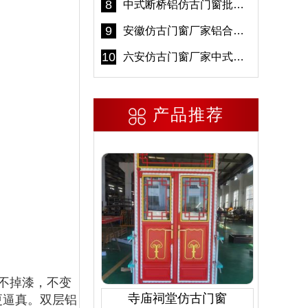
8
中式断桥铝仿古门窗批发 冠墅阳光仿古门窗 6000平米实体工厂
9
安徽仿古门窗厂家铝合金仿古门窗批发 免费设计出货快
10
六安仿古门窗厂家中式仿古门窗制作 6000平米源头厂家
产品推荐
不掉漆，不变
寺庙祠堂仿古门窗
更逼真。双层铝