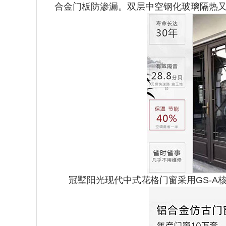
合金门板防渗漏。双层中空钢化玻璃隔热又
冠墅阳光现代中式花格门窗采用GS-A