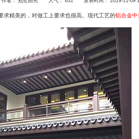
作者：
冠墅阳光
人气：
631
发表时间：
2019-11-09 
要求精美的，对做工上要求也很高。现代工艺的
铝合金中