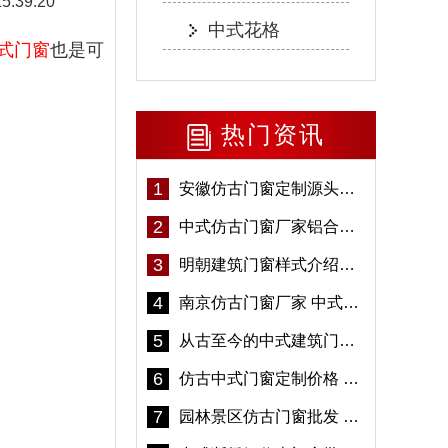
15:39:20
中式花格
式门窗
也是可
热门资讯
1
安徽仿古门窗定制源头厂家 好打理免维护-冠墅阳光
2
中式仿古门窗厂家铝合金仿古门窗定制 5年质保
3
明朝建筑门窗样式介绍——冠墅阳光
4
南京仿古门窗厂家 中式仿古门窗定制 节能防水
5
从古至今的中式建筑门窗到底有多美「冠墅阳光」
6
仿古中式门窗定制价格 铝合金仿古门窗报价
7
园林景区仿古门窗批发 铝合金仿古门窗采购-冠墅阳光