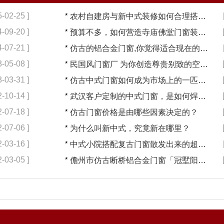
5-02-25 ]
*
农村自建房与新中式装修如何合理搭配【冠墅阳光】
4-09-20 ]
*
预算不多，如何营造寺庙佛堂门窗装修【冠墅阳光】
4-07-21 ]
*
仿古的铝合金门窗,你觉得适合现在的装修吗?【冠墅阳光】
3-05-08 ]
*
民国风门窗厂 为你创造尊贵别致的空间【冠墅阳光】
3-03-31 ]
*
仿古中式门窗如何成为市场上的一匹黑马【冠墅阳光】
2-10-14 ]
*
武汉客户定制的中式门窗，是如何焊接的呢？
2-07-18 ]
*
仿古门窗价格是由哪些因素决定的？
2-07-06 ]
*
为什么叫新中式，究竟新在哪里？
2-03-16 ]
*
中式小院搭配复古门窗散发出来的超凡气质 「冠墅阳光」
2-03-05 ]
*
儋州市仿古断桥铝合金门窗「冠墅阳光」