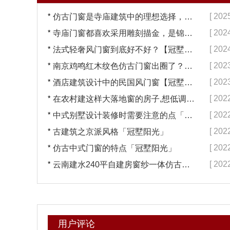
*
[ 202
仿古门窗是寺庙建筑中的理想选择，换一次用终生【冠墅阳光】
*
[ 202
寺庙门窗都喜欢采用雕刻描金，是锦上添花吗？【冠墅阳光】
*
[ 202
法式轻奢风门窗到底好不好？【冠墅阳光】
*
[ 202
南京鸡鸣红木纹色仿古门窗出圈了？【冠墅阳光】
*
[ 202
酒店建筑设计中的民国风门窗【冠墅阳光】
*
[ 202
在农村建这样大落地窗的房子,想低调都难吧【冠墅阳光】
*
[ 202
中式别墅设计装修时需要注意的点「冠墅阳光」
*
[ 202
古建筑之京派风格「冠墅阳光」
*
[ 202
仿古中式门窗的特点「冠墅阳光」
*
[ 202
云南建水240平自建房窗纱一体仿古门窗完工「冠墅阳光」
用户评论