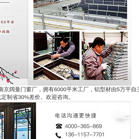
京阔曼门窗厂，拥有6000平米工厂，铝型材由5万平自
定制省30%差价。欢迎咨询。