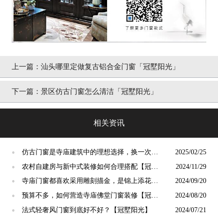
上一篇：
汕头哪里定做复古铝合金门窗「冠墅阳光」
下一篇：
景区仿古门窗怎么清洁「冠墅阳光」
相关资讯
仿古门窗是寺庙建筑中的理想选择，换一次用
2025/02/25
●
终生【冠墅阳光】
农村自建房与新中式装修如何合理搭配【冠墅
2024/11/29
●
阳光】
寺庙门窗都喜欢采用雕刻描金，是锦上添花
2024/09/20
●
吗？【冠墅阳光】
预算不多，如何营造寺庙佛堂门窗装修【冠墅
2024/08/20
●
阳光】
法式轻奢风门窗到底好不好？【冠墅阳光】
2024/07/21
●