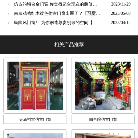
仿古的铝合金门窗,你觉得适合现在的装修吗?
2023/11/29
●
【冠墅阳光】
南京鸡鸣红木纹色仿古门窗出圈了？【冠墅阳
2023/05/08
●
光】
民国风门窗厂 为你创造尊贵别致的空间【冠
2023/04/12
●
墅阳光】
相关产品推荐
寺庙祠堂仿古门窗
四合院仿古门窗