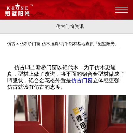
仿古门窗资讯
仿古凹凸断桥门窗-仿木逼真5万平铝材基地直供「冠墅阳光」
仿古凹凸断桥门窗以铝代木，为了仿木更逼
真，型材上做了改进，将平面的铝合金型材做成了
凹弧状，铝合金花格外置是
仿古门窗
立体感更强，
仿古就该有仿古的态度。