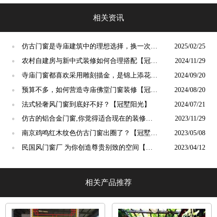
光」
相关资讯
仿古门窗是寺庙建筑中的理想选择，换一次用
2025/02/25
●
终生【冠墅阳光】
农村自建房与新中式装修如何合理搭配【冠墅
2024/11/29
●
阳光】
寺庙门窗都喜欢采用雕刻描金，是锦上添花
2024/09/20
●
吗？【冠墅阳光】
预算不多，如何营造寺庙佛堂门窗装修【冠墅
2024/08/20
●
阳光】
法式轻奢风门窗到底好不好？【冠墅阳光】
2024/07/21
●
仿古的铝合金门窗,你觉得适合现在的装修吗?
2023/11/29
●
【冠墅阳光】
南京鸡鸣红木纹色仿古门窗出圈了？【冠墅阳
2023/05/08
●
光】
民国风门窗厂 为你创造尊贵别致的空间【冠
2023/04/12
●
墅阳光】
相关产品推荐