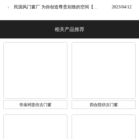
光】
民国风门窗厂 为你创造尊贵别致的空间【冠
2023/04/12
●
墅阳光】
相关产品推荐
寺庙祠堂仿古门窗
四合院仿古门窗