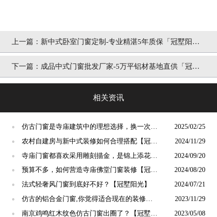
上一篇：
新中式卧室门窗定制-专业精湛5年质保「冠墅阳
光」
下一篇：
成品中式门窗批发厂家-5万平铝材基地直供「冠墅
阳光」
相关资讯
仿古门窗是寺庙建筑中的理想选择，换一次用
2025/02/25
●
终生【冠墅阳光】
农村自建房与新中式装修如何合理搭配【冠墅
2024/11/29
●
阳光】
寺庙门窗都喜欢采用雕刻描金，是锦上添花
2024/09/20
●
吗？【冠墅阳光】
预算不多，如何营造寺庙佛堂门窗装修【冠墅
2024/08/20
●
阳光】
法式轻奢风门窗到底好不好？【冠墅阳光】
2024/07/21
●
仿古的铝合金门窗,你觉得适合现在的装修吗?
2023/11/29
●
【冠墅阳光】
南京鸡鸣红木纹色仿古门窗出圈了？【冠墅阳
2023/05/08
●