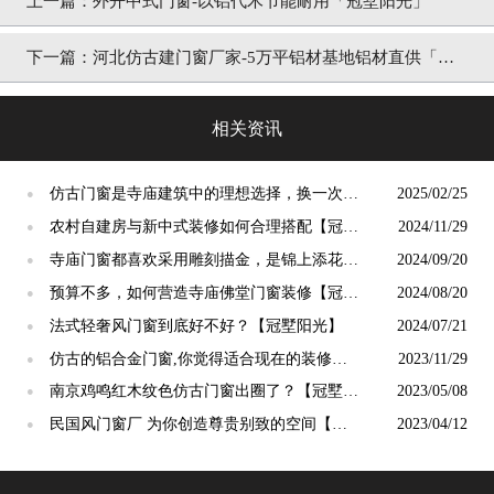
上一篇：
外开中式门窗-以铝代木节能耐用「冠墅阳光」
下一篇：
河北仿古建门窗厂家-5万平铝材基地铝材直供「冠
墅阳光」
相关资讯
仿古门窗是寺庙建筑中的理想选择，换一次用
2025/02/25
●
终生【冠墅阳光】
农村自建房与新中式装修如何合理搭配【冠墅
2024/11/29
●
阳光】
寺庙门窗都喜欢采用雕刻描金，是锦上添花
2024/09/20
●
吗？【冠墅阳光】
预算不多，如何营造寺庙佛堂门窗装修【冠墅
2024/08/20
●
阳光】
法式轻奢风门窗到底好不好？【冠墅阳光】
2024/07/21
●
仿古的铝合金门窗,你觉得适合现在的装修吗?
2023/11/29
●
【冠墅阳光】
南京鸡鸣红木纹色仿古门窗出圈了？【冠墅阳
2023/05/08
●
光】
民国风门窗厂 为你创造尊贵别致的空间【冠
2023/04/12
●
墅阳光】