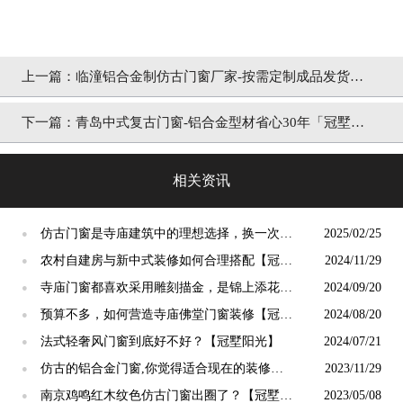
上一篇：
临潼铝合金制仿古门窗厂家-按需定制成品发货
「冠墅阳光」
下一篇：
青岛中式复古门窗-铝合金型材省心30年「冠墅阳
光」
相关资讯
仿古门窗是寺庙建筑中的理想选择，换一次用
2025/02/25
●
终生【冠墅阳光】
农村自建房与新中式装修如何合理搭配【冠墅
2024/11/29
●
阳光】
寺庙门窗都喜欢采用雕刻描金，是锦上添花
2024/09/20
●
吗？【冠墅阳光】
预算不多，如何营造寺庙佛堂门窗装修【冠墅
2024/08/20
●
阳光】
法式轻奢风门窗到底好不好？【冠墅阳光】
2024/07/21
●
仿古的铝合金门窗,你觉得适合现在的装修吗?
2023/11/29
●
【冠墅阳光】
南京鸡鸣红木纹色仿古门窗出圈了？【冠墅阳
2023/05/08
●