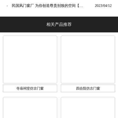
光】
民国风门窗厂 为你创造尊贵别致的空间【冠
2023/04/12
●
墅阳光】
相关产品推荐
寺庙祠堂仿古门窗
四合院仿古门窗