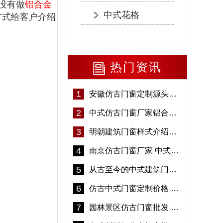
没有做
铝合金
中式花格
方式给客户介绍
热门资讯
1
安徽仿古门窗定制源头厂家 好打理免维护-冠墅阳光
2
中式仿古门窗厂家铝合金仿古门窗定制 5年质保
3
明朝建筑门窗样式介绍——冠墅阳光
4
南京仿古门窗厂家 中式仿古门窗定制 节能防水
5
从古至今的中式建筑门窗到底有多美「冠墅阳光」
6
仿古中式门窗定制价格 铝合金仿古门窗报价
7
园林景区仿古门窗批发 铝合金仿古门窗采购-冠墅阳光