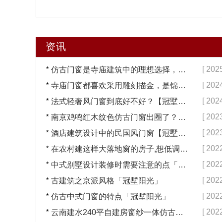
资讯
*
[ 202
仿古门窗是寺庙建筑中的理想选择，换一次用终生【冠墅阳光】
*
[ 202
寺庙门窗都喜欢采用雕刻描金，是锦上添花吗？【冠墅阳光】
*
[ 202
法式轻奢风门窗到底好不好？【冠墅阳光】
*
[ 202
南京鸡鸣红木纹色仿古门窗出圈了？【冠墅阳光】
*
[ 202
酒店建筑设计中的民国风门窗【冠墅阳光】
*
[ 202
在农村建这样大落地窗的房子,想低调都难吧【冠墅阳光】
*
[ 202
中式别墅设计装修时需要注意的点「冠墅阳光」
*
[ 202
古建筑之京派风格「冠墅阳光」
*
[ 202
仿古中式门窗的特点「冠墅阳光」
*
[ 202
云南建水240平自建房窗纱一体仿古门窗完工「冠墅阳光」