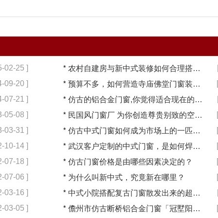
5-02-25 ]
*
农村自建房与新中式装修如何合理搭配【冠墅阳光】
4-09-20 ]
*
预算不多，如何营造寺庙佛堂门窗装修【冠墅阳光】
4-07-21 ]
*
仿古的铝合金门窗,你觉得适合现在的装修吗?【冠墅阳光】
3-05-08 ]
*
民国风门窗厂 为你创造尊贵别致的空间【冠墅阳光】
3-03-31 ]
*
仿古中式门窗如何成为市场上的一匹黑马【冠墅阳光】
2-10-14 ]
*
武汉客户定制的中式门窗，是如何焊接的呢？
2-07-18 ]
*
仿古门窗价格是由哪些因素决定的？
2-07-06 ]
*
为什么叫新中式，究竟新在哪里？
2-03-16 ]
*
中式小院搭配复古门窗散发出来的超凡气质 「冠墅阳光」
2-03-05 ]
*
儋州市仿古断桥铝合金门窗「冠墅阳光」