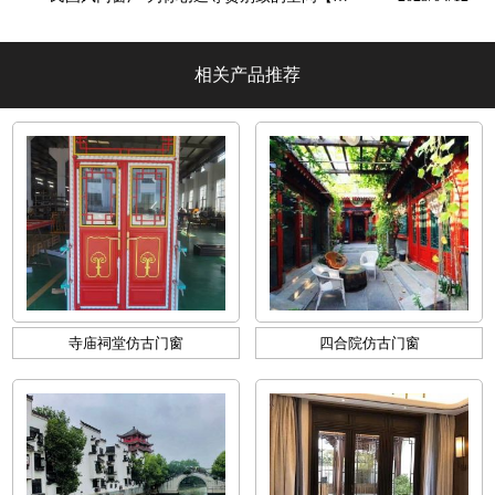
墅阳光】
相关产品推荐
寺庙祠堂仿古门窗
四合院仿古门窗