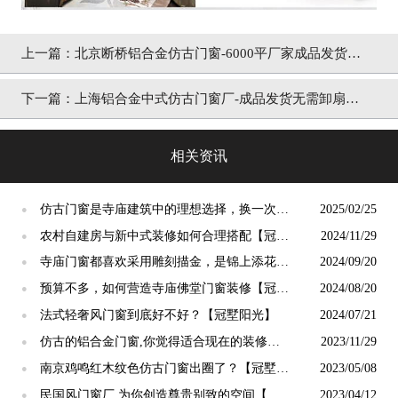
上一篇：
北京断桥铝合金仿古门窗-6000平厂家成品发货可
安装「冠墅阳光」
下一篇：
上海铝合金中式仿古门窗厂-成品发货无需卸扇安
装「冠墅阳光」
相关资讯
仿古门窗是寺庙建筑中的理想选择，换一次用
2025/02/25
●
终生【冠墅阳光】
农村自建房与新中式装修如何合理搭配【冠墅
2024/11/29
●
阳光】
寺庙门窗都喜欢采用雕刻描金，是锦上添花
2024/09/20
●
吗？【冠墅阳光】
预算不多，如何营造寺庙佛堂门窗装修【冠墅
2024/08/20
●
阳光】
法式轻奢风门窗到底好不好？【冠墅阳光】
2024/07/21
●
仿古的铝合金门窗,你觉得适合现在的装修吗?
2023/11/29
●
【冠墅阳光】
南京鸡鸣红木纹色仿古门窗出圈了？【冠墅阳
2023/05/08
●
光】
民国风门窗厂 为你创造尊贵别致的空间【冠
2023/04/12
●