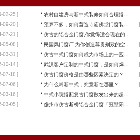
5-02-25 ]
*
农村自建房与新中式装修如何合理搭配【冠墅阳光】
4-09-20 ]
*
预算不多，如何营造寺庙佛堂门窗装修【冠墅阳光】
4-07-21 ]
*
仿古的铝合金门窗,你觉得适合现在的装修吗?【冠墅阳光】
3-05-08 ]
*
民国风门窗厂 为你创造尊贵别致的空间【冠墅阳光】
3-03-31 ]
*
仿古中式门窗如何成为市场上的一匹黑马【冠墅阳光】
2-10-14 ]
*
武汉客户定制的中式门窗，是如何焊接的呢？
2-07-18 ]
*
仿古门窗价格是由哪些因素决定的？
2-07-06 ]
*
为什么叫新中式，究竟新在哪里？
2-03-16 ]
*
中式小院搭配复古门窗散发出来的超凡气质 「冠墅阳光」
2-03-05 ]
*
儋州市仿古断桥铝合金门窗「冠墅阳光」