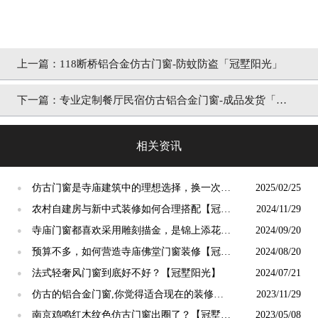
上一篇：
118断桥铝合金仿古门窗-防蚊防盗「冠墅阳光」
下一篇：
专业定制餐厅民宿仿古铝合金门窗-成品发货「冠
墅阳光」
相关资讯
仿古门窗是寺庙建筑中的理想选择，换一次用
2025/02/25
●
终生【冠墅阳光】
农村自建房与新中式装修如何合理搭配【冠墅
2024/11/29
●
阳光】
寺庙门窗都喜欢采用雕刻描金，是锦上添花
2024/09/20
●
吗？【冠墅阳光】
预算不多，如何营造寺庙佛堂门窗装修【冠墅
2024/08/20
●
阳光】
法式轻奢风门窗到底好不好？【冠墅阳光】
2024/07/21
●
仿古的铝合金门窗,你觉得适合现在的装修吗?
2023/11/29
●
【冠墅阳光】
南京鸡鸣红木纹色仿古门窗出圈了？【冠墅阳
2023/05/08
●