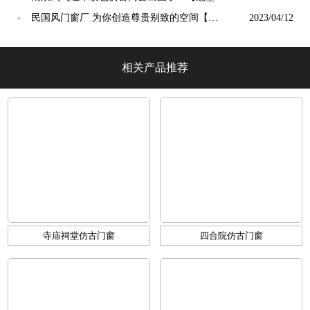
光】
民国风门窗厂 为你创造尊贵别致的空间【冠
2023/04/12
●
墅阳光】
相关产品推荐
寺庙祠堂仿古门窗
四合院仿古门窗