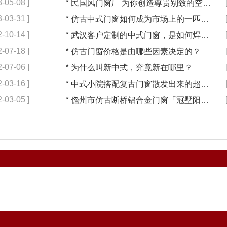
3-05-08 ]
*
民国风门窗厂 为你创造尊贵别致的空间【冠墅阳光】
3-03-31 ]
*
仿古中式门窗如何成为市场上的一匹黑马【冠墅阳光】
2-10-14 ]
*
武汉客户定制的中式门窗，是如何焊接的呢？
2-07-18 ]
*
仿古门窗价格是由哪些因素决定的？
2-07-06 ]
*
为什么叫新中式，究竟新在哪里？
2-03-16 ]
*
中式小院搭配复古门窗散发出来的超凡气质 「冠墅阳光」
2-03-05 ]
*
儋州市仿古断桥铝合金门窗「冠墅阳光」