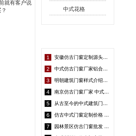
前就有客户说
中式花格
买？
热门资讯
1
安徽仿古门窗定制源头厂家 好打理免维护-冠墅阳光
2
中式仿古门窗厂家铝合金仿古门窗定制 5年质保
3
明朝建筑门窗样式介绍——冠墅阳光
4
南京仿古门窗厂家 中式仿古门窗定制 节能防水
5
从古至今的中式建筑门窗到底有多美「冠墅阳光」
6
仿古中式门窗定制价格 铝合金仿古门窗报价
7
园林景区仿古门窗批发 铝合金仿古门窗采购-冠墅阳光