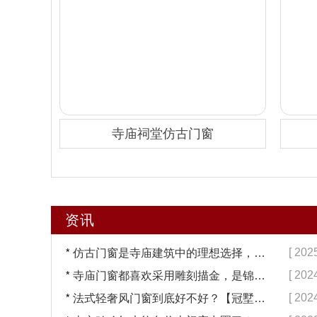
寺庙祠堂仿古门窗
资讯
*
[ 202
仿古门窗是寺庙建筑中的理想选择，换一次用终生【冠墅阳光】
*
[ 202
寺庙门窗都喜欢采用雕刻描金，是锦上添花吗？【冠墅阳光】
*
[ 202
法式轻奢风门窗到底好不好？【冠墅阳光】