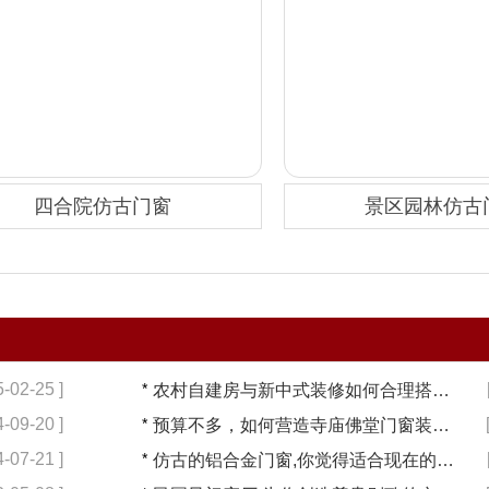
四合院仿古门窗
景区园林仿古
5-02-25 ]
*
农村自建房与新中式装修如何合理搭配【冠墅阳光】
4-09-20 ]
*
预算不多，如何营造寺庙佛堂门窗装修【冠墅阳光】
4-07-21 ]
*
仿古的铝合金门窗,你觉得适合现在的装修吗?【冠墅阳光】