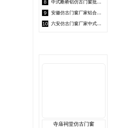
8
中式断桥铝仿古门窗批发 冠墅阳光仿古门窗 6000平米实体工厂
9
安徽仿古门窗厂家铝合金仿古门窗批发 免费设计出货快
10
六安仿古门窗厂家中式仿古门窗制作 6000平米源头厂家
产品推荐
寺庙祠堂仿古门窗