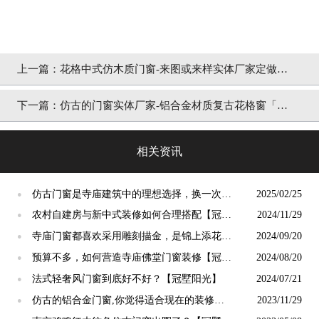
上一篇：
花格中式仿木质门窗-来图或来样实体厂家定做
「冠墅阳光」
下一篇：
仿古的门窗实体厂家-铝合金材质复古花格窗「冠
墅阳光」
相关资讯
仿古门窗是寺庙建筑中的理想选择，换一次用
2025/02/25
●
终生【冠墅阳光】
农村自建房与新中式装修如何合理搭配【冠墅
2024/11/29
●
阳光】
寺庙门窗都喜欢采用雕刻描金，是锦上添花
2024/09/20
●
吗？【冠墅阳光】
预算不多，如何营造寺庙佛堂门窗装修【冠墅
2024/08/20
●
阳光】
法式轻奢风门窗到底好不好？【冠墅阳光】
2024/07/21
●
仿古的铝合金门窗,你觉得适合现在的装修吗?
2023/11/29
●