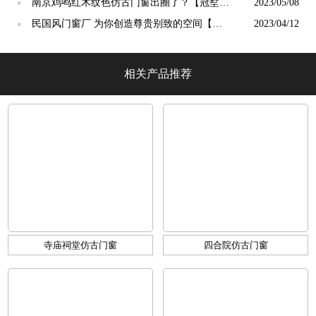
【冠墅阳光】
南京鸡鸣红木纹色仿古门窗出圈了？【冠墅阳
2023/05/08
●
光】
民国风门窗厂 为你创造尊贵别致的空间【冠
2023/04/12
●
墅阳光】
相关产品推荐
寺庙祠堂仿古门窗
四合院仿古门窗