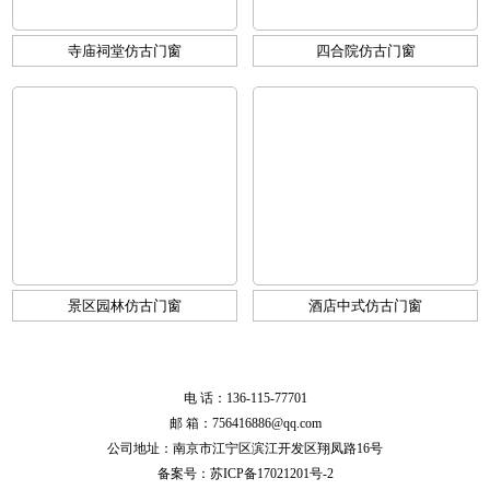
寺庙祠堂仿古门窗
四合院仿古门窗
景区园林仿古门窗
酒店中式仿古门窗
电 话：136-115-77701
邮 箱：756416886@qq.com
公司地址：南京市江宁区滨江开发区翔凤路16号
备案号：
苏ICP备17021201号-2