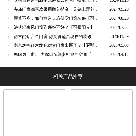
农村自建房与新中式装修如何合理搭配【冠墅
2024/11/29
●
阳光】
寺庙门窗都喜欢采用雕刻描金，是锦上添花
2024/09/20
●
吗？【冠墅阳光】
预算不多，如何营造寺庙佛堂门窗装修【冠墅
2024/08/20
●
阳光】
法式轻奢风门窗到底好不好？【冠墅阳光】
2024/07/21
●
仿古的铝合金门窗,你觉得适合现在的装修吗?
2023/11/29
●
【冠墅阳光】
南京鸡鸣红木纹色仿古门窗出圈了？【冠墅阳
2023/05/08
●
光】
民国风门窗厂 为你创造尊贵别致的空间【冠
2023/04/12
●
墅阳光】
相关产品推荐