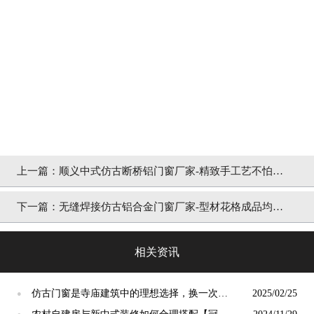
上一篇：
顺义中式仿古断桥铝门窗厂家-精致手工艺不怕对
比「冠墅阳光」
下一篇：
无缝焊接仿古铝合金门窗厂家-型材花格成品均有
售「冠墅阳光」
相关资讯
仿古门窗是寺庙建筑中的理想选择，换一次用
2025/02/25
●
终生【冠墅阳光】