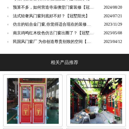
吗？【冠墅阳光】
预算不多，如何营造寺庙佛堂门窗装修【冠墅
2024/08/20
●
阳光】
法式轻奢风门窗到底好不好？【冠墅阳光】
2024/07/21
●
仿古的铝合金门窗,你觉得适合现在的装修吗?
2023/11/29
●
【冠墅阳光】
南京鸡鸣红木纹色仿古门窗出圈了？【冠墅阳
2023/05/08
●
光】
民国风门窗厂 为你创造尊贵别致的空间【冠
2023/04/12
●
墅阳光】
相关产品推荐