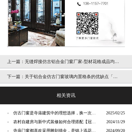
上一篇：
无缝焊接仿古铝合金门窗厂家-型材花格成品均有
售「冠墅阳光」
下一篇：
关于铝合金仿古门窗玻璃内置格条的优缺点「冠
墅阳光」
相关资讯
仿古门窗是寺庙建筑中的理想选择，换一次用
2025/02/25
●
终生【冠墅阳光】
农村自建房与新中式装修如何合理搭配【冠墅
2024/11/29
●
阳光】
寺庙门窗都喜欢采用雕刻描金，是锦上添花
2024/09/20
●