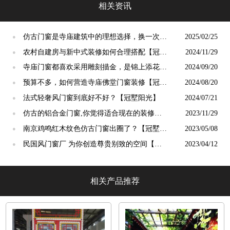
相关资讯
仿古门窗是寺庙建筑中的理想选择，换一次用
2025/02/25
●
终生【冠墅阳光】
农村自建房与新中式装修如何合理搭配【冠墅
2024/11/29
●
阳光】
寺庙门窗都喜欢采用雕刻描金，是锦上添花
2024/09/20
●
吗？【冠墅阳光】
预算不多，如何营造寺庙佛堂门窗装修【冠墅
2024/08/20
●
阳光】
法式轻奢风门窗到底好不好？【冠墅阳光】
2024/07/21
●
仿古的铝合金门窗,你觉得适合现在的装修吗?
2023/11/29
●
【冠墅阳光】
南京鸡鸣红木纹色仿古门窗出圈了？【冠墅阳
2023/05/08
●
光】
民国风门窗厂 为你创造尊贵别致的空间【冠
2023/04/12
●
墅阳光】
相关产品推荐