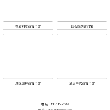
寺庙祠堂仿古门窗
四合院仿古门窗
景区园林仿古门窗
酒店中式仿古门窗
电 话：136-115-77701
邮 箱：756416886@qq.com