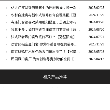
仿古门窗是寺庙建筑中的理想选择，换一次用
2025/02/25
●
终生【冠墅阳光】
农村自建房与新中式装修如何合理搭配【冠墅
2024/11/29
●
阳光】
寺庙门窗都喜欢采用雕刻描金，是锦上添花
2024/09/20
●
吗？【冠墅阳光】
预算不多，如何营造寺庙佛堂门窗装修【冠墅
2024/08/20
●
阳光】
法式轻奢风门窗到底好不好？【冠墅阳光】
2024/07/21
●
仿古的铝合金门窗,你觉得适合现在的装修吗?
2023/11/29
●
【冠墅阳光】
南京鸡鸣红木纹色仿古门窗出圈了？【冠墅阳
2023/05/08
●
光】
民国风门窗厂 为你创造尊贵别致的空间【冠
2023/04/12
●
墅阳光】
相关产品推荐