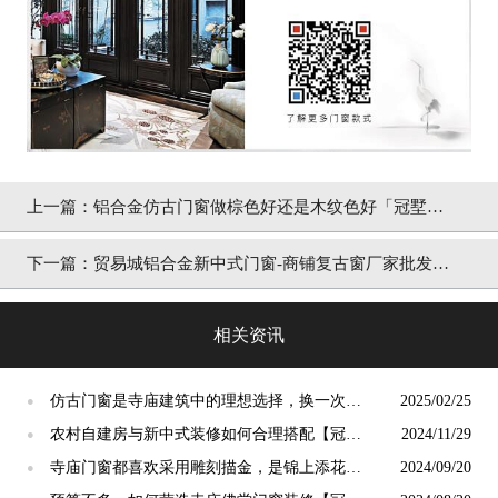
上一篇：
铝合金仿古门窗做棕色好还是木纹色好「冠墅阳
光」
下一篇：
贸易城铝合金新中式门窗-商铺复古窗厂家批发
「冠墅阳光」
相关资讯
仿古门窗是寺庙建筑中的理想选择，换一次用
2025/02/25
●
终生【冠墅阳光】
农村自建房与新中式装修如何合理搭配【冠墅
2024/11/29
●
阳光】
寺庙门窗都喜欢采用雕刻描金，是锦上添花
2024/09/20
●