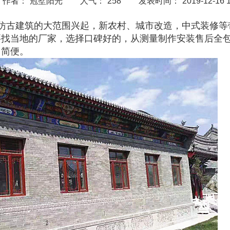
作者：
冠墅阳光
人气：
258
发表时间：
2019-12-16 
仿古建筑的大范围兴起，新农村、城市改造，中式装修等
要找当地的厂家，选择口碑好的，从测量制作安装售后全
常简便。