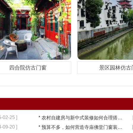
四合院仿古门窗
景区园林仿古
5-02-25 ]
*
农村自建房与新中式装修如何合理搭配【冠墅阳光】
4-09-20 ]
*
预算不多，如何营造寺庙佛堂门窗装修【冠墅阳光】