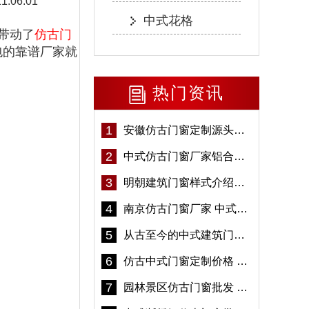
11:06:01
中式花格
带动了
仿古门
包的靠谱厂家就
热门资讯
1
安徽仿古门窗定制源头厂家 好打理免维护-冠墅阳光
2
中式仿古门窗厂家铝合金仿古门窗定制 5年质保
3
明朝建筑门窗样式介绍——冠墅阳光
4
南京仿古门窗厂家 中式仿古门窗定制 节能防水
5
从古至今的中式建筑门窗到底有多美「冠墅阳光」
6
仿古中式门窗定制价格 铝合金仿古门窗报价
7
园林景区仿古门窗批发 铝合金仿古门窗采购-冠墅阳光