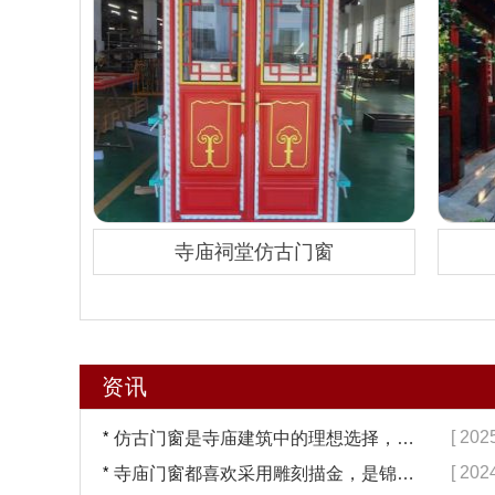
寺庙祠堂仿古门窗
资讯
*
[ 202
仿古门窗是寺庙建筑中的理想选择，换一次用终生【冠墅阳光】
*
[ 202
寺庙门窗都喜欢采用雕刻描金，是锦上添花吗？【冠墅阳光】