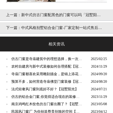
上一篇：
新中式仿古门窗配黑色的门窗可以吗「冠墅阳
光」
下一篇：
中式风格别墅铝合金门窗-厂家定制一站式售后无
忧「冠墅阳光」
相关资讯
仿古门窗是寺庙建筑中的理想选择，换一次用
2025/02/25
●
终生【冠墅阳光】
农村自建房与新中式装修如何合理搭配【冠墅
2024/11/29
●
阳光】
寺庙门窗都喜欢采用雕刻描金，是锦上添花
2024/09/20
●
吗？【冠墅阳光】
预算不多，如何营造寺庙佛堂门窗装修【冠墅
2024/08/20
●
阳光】
法式轻奢风门窗到底好不好？【冠墅阳光】
2024/07/21
●
仿古的铝合金门窗,你觉得适合现在的装修吗?
2023/11/29
●
【冠墅阳光】
南京鸡鸣红木纹色仿古门窗出圈了？【冠墅阳
2023/05/08
●
光】
民国风门窗厂 为你创造尊贵别致的空间【冠
2023/04/12
●