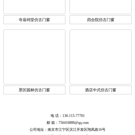
寺庙祠堂仿古门窗
四合院仿古门窗
景区园林仿古门窗
酒店中式仿古门窗
电 话：136-115-77701
邮 箱：756416886@qq.com
公司地址：南京市江宁区滨江开发区翔凤路16号