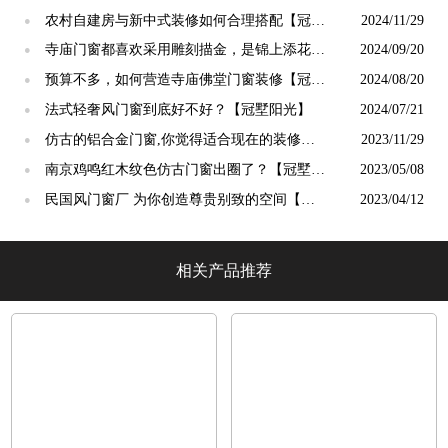
终生【冠墅阳光】
农村自建房与新中式装修如何合理搭配【冠墅
2024/11/29
●
阳光】
寺庙门窗都喜欢采用雕刻描金，是锦上添花
2024/09/20
●
吗？【冠墅阳光】
预算不多，如何营造寺庙佛堂门窗装修【冠墅
2024/08/20
●
阳光】
法式轻奢风门窗到底好不好？【冠墅阳光】
2024/07/21
●
仿古的铝合金门窗,你觉得适合现在的装修吗?
2023/11/29
●
【冠墅阳光】
南京鸡鸣红木纹色仿古门窗出圈了？【冠墅阳
2023/05/08
●
光】
民国风门窗厂 为你创造尊贵别致的空间【冠
2023/04/12
●
墅阳光】
相关产品推荐