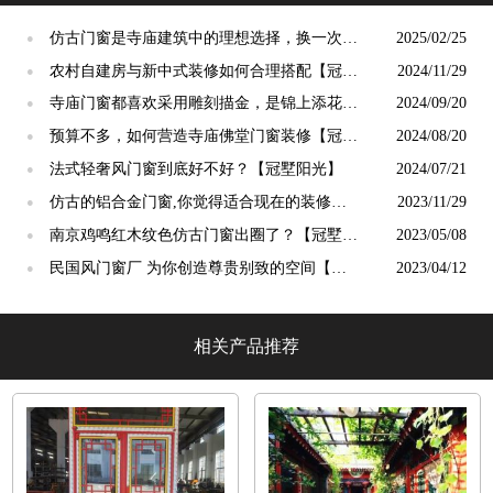
仿古门窗是寺庙建筑中的理想选择，换一次用
2025/02/25
●
终生【冠墅阳光】
农村自建房与新中式装修如何合理搭配【冠墅
2024/11/29
●
阳光】
寺庙门窗都喜欢采用雕刻描金，是锦上添花
2024/09/20
●
吗？【冠墅阳光】
预算不多，如何营造寺庙佛堂门窗装修【冠墅
2024/08/20
●
阳光】
法式轻奢风门窗到底好不好？【冠墅阳光】
2024/07/21
●
仿古的铝合金门窗,你觉得适合现在的装修吗?
2023/11/29
●
【冠墅阳光】
南京鸡鸣红木纹色仿古门窗出圈了？【冠墅阳
2023/05/08
●
光】
民国风门窗厂 为你创造尊贵别致的空间【冠
2023/04/12
●
墅阳光】
相关产品推荐