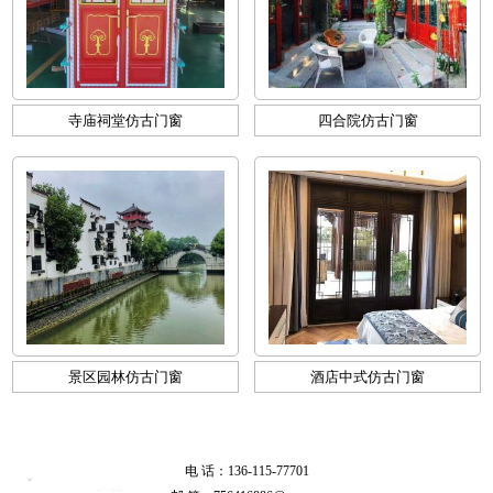
寺庙祠堂仿古门窗
四合院仿古门窗
景区园林仿古门窗
酒店中式仿古门窗
电 话：136-115-77701