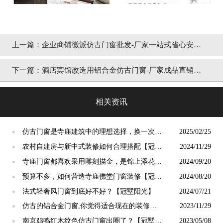
上一篇：
企业商铺徽派仿古门窗批发-厂家一站式省心安心
「冠墅阳光」
下一篇：
酒店宾馆改造用铝合金仿古门窗-厂家成品直销
「冠墅阳光」
相关资讯
仿古门窗是寺庙建筑中的理想选择，换一次用
2025/02/25
●
终生【冠墅阳光】
农村自建房与新中式装修如何合理搭配【冠墅
2024/11/29
●
阳光】
寺庙门窗都喜欢采用雕刻描金，是锦上添花
2024/09/20
●
吗？【冠墅阳光】
预算不多，如何营造寺庙佛堂门窗装修【冠墅
2024/08/20
●
阳光】
法式轻奢风门窗到底好不好？【冠墅阳光】
2024/07/21
●
仿古的铝合金门窗,你觉得适合现在的装修吗?
2023/11/29
●
【冠墅阳光】
南京鸡鸣红木纹色仿古门窗出圈了？【冠墅阳
2023/05/08
●