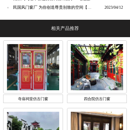
光】
民国风门窗厂 为你创造尊贵别致的空间【冠
2023/04/12
●
墅阳光】
相关产品推荐
寺庙祠堂仿古门窗
四合院仿古门窗