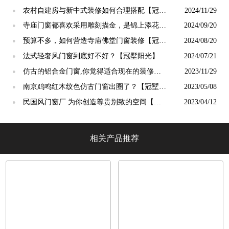
终生【冠墅阳光】
农村自建房与新中式装修如何合理搭配【冠墅
2024/11/29
●
阳光】
寺庙门窗都喜欢采用雕刻描金，是锦上添花
2024/09/20
●
吗？【冠墅阳光】
预算不多，如何营造寺庙佛堂门窗装修【冠墅
2024/08/20
●
阳光】
法式轻奢风门窗到底好不好？【冠墅阳光】
2024/07/21
●
仿古的铝合金门窗,你觉得适合现在的装修吗?
2023/11/29
●
【冠墅阳光】
南京鸡鸣红木纹色仿古门窗出圈了？【冠墅阳
2023/05/08
●
光】
民国风门窗厂 为你创造尊贵别致的空间【冠
2023/04/12
●
墅阳光】
相关产品推荐