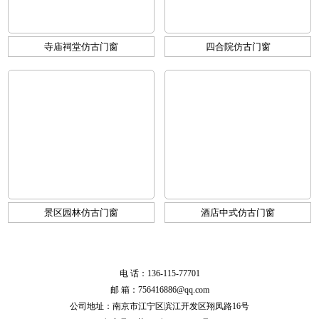
寺庙祠堂仿古门窗
四合院仿古门窗
景区园林仿古门窗
酒店中式仿古门窗
电 话：136-115-77701
邮 箱：756416886@qq.com
公司地址：南京市江宁区滨江开发区翔凤路16号