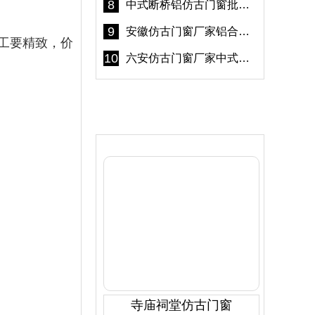
8
中式断桥铝仿古门窗批发 冠墅阳光仿古门窗 6000平米实体工厂
9
安徽仿古门窗厂家铝合金仿古门窗批发 免费设计出货快
工要精致，价
10
六安仿古门窗厂家中式仿古门窗制作 6000平米源头厂家
产品推荐
寺庙祠堂仿古门窗