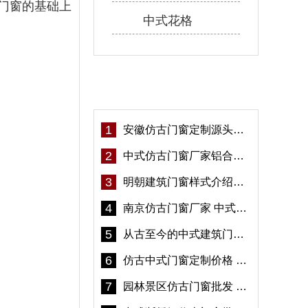
门窗的基础上
中式花格
热门资讯
1
安徽仿古门窗定制源头厂家 好打理免维护-冠墅阳光
2
中式仿古门窗厂家铝合金仿古门窗定制 5年质保
3
明朝建筑门窗样式介绍——冠墅阳光
4
南京仿古门窗厂家 中式仿古门窗定制 节能防水
5
从古至今的中式建筑门窗到底有多美「冠墅阳光」
6
仿古中式门窗定制价格 铝合金仿古门窗报价
7
园林景区仿古门窗批发 铝合金仿古门窗采购-冠墅阳光