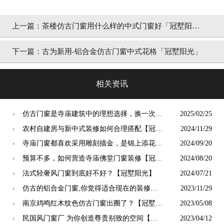
上一篇：
茶楼仿古门窗用什么样的中式门窗好「冠墅阳
光」
下一篇：
古为新用-铝合金仿古门窗中式花格「冠墅阳光」
相关资讯
仿古门窗是寺庙建筑中的理想选择，换一次用
2025/02/25
●
终生【冠墅阳光】
农村自建房与新中式装修如何合理搭配【冠墅
2024/11/29
●
阳光】
寺庙门窗都喜欢采用雕刻描金，是锦上添花
2024/09/20
●
吗？【冠墅阳光】
预算不多，如何营造寺庙佛堂门窗装修【冠墅
2024/08/20
●
阳光】
法式轻奢风门窗到底好不好？【冠墅阳光】
2024/07/21
●
仿古的铝合金门窗,你觉得适合现在的装修吗?
2023/11/29
●
【冠墅阳光】
南京鸡鸣红木纹色仿古门窗出圈了？【冠墅阳
2023/05/08
●
光】
民国风门窗厂 为你创造尊贵别致的空间【冠
2023/04/12
●