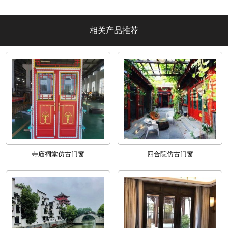
墅阳光】
相关产品推荐
寺庙祠堂仿古门窗
四合院仿古门窗