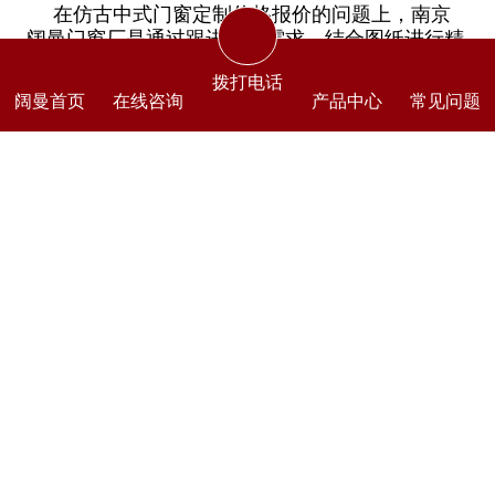
在仿古中式门窗定制价格报价的问题上，南京
阔曼门窗厂是通过跟进客户需求，结合图纸进行精
准报价。并且是按照出厂价格算的。南京阔曼门窗
拨打电话
厂从铝锭融化到挤压成型，再进行喷涂，制作加工
阔曼首页
在线咨询
产品中心
常见问题
以及后期安装售后，都是一站式服务的。没有中间
商参与，至少可以为客户节省30%差价。欢迎咨
询。