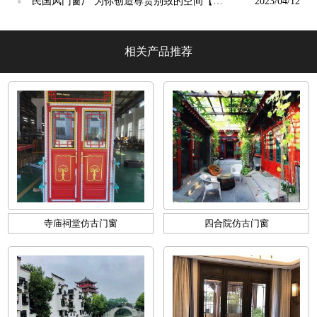
光】
民国风门窗厂 为你创造尊贵别致的空间【冠
2023/04/12
●
墅阳光】
相关产品推荐
寺庙祠堂仿古门窗
四合院仿古门窗