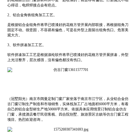
的花格跟仿古门窗原材料并不是一起喷漆的，就会存有偏色。打磨抛光不细
心得话，电焊焊接点会有疤点。
2、铝合金角铁组角加工工艺。
是根据铝合金组角件将早已喷漆好的花格方管开展內部联接，再根据组角刀
固定不动。很坚固，不容易有偏色，可是在外型上面留出组角伤口。危害美
观大方。
3、软件拼凑加工工艺。
软件拼凑加工工艺是根据涤纶软件将早已喷漆好的花格方管开展拼凑，外型
上光洁整齐，层次感强，沒有偏色都没有伤口。
（冠墅阳光）南京市阔曼定制门窗厂家坐落于南京市江宁区，从业铝合金仿
古门窗订制生产制造和市场销售，实体线加工厂占地面积6000平方米，有着
自己的铝合金型材生产地50000平方米。依据具体应用情景订制铝合金仿古
门窗，承揽酒店餐厅民宿客栈、四合院别墅、旅游景区古鎮等仿古门窗工程
项目。热烈欢迎咨询 。