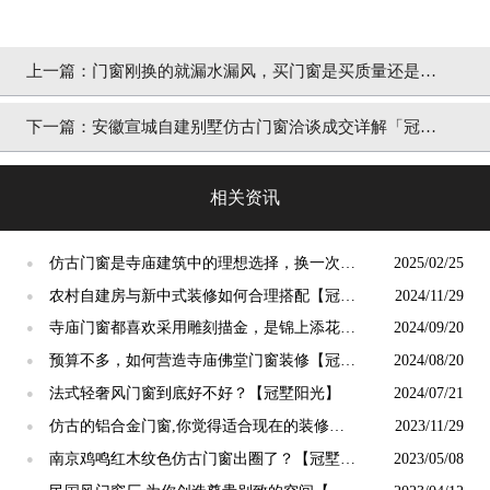
上一篇：
门窗刚换的就漏水漏风，买门窗是买质量还是买
便宜呢？[冠墅阳光]
下一篇：
安徽宣城自建别墅仿古门窗洽谈成交详解「冠墅
阳光」
相关资讯
仿古门窗是寺庙建筑中的理想选择，换一次用
2025/02/25
●
终生【冠墅阳光】
农村自建房与新中式装修如何合理搭配【冠墅
2024/11/29
●
阳光】
寺庙门窗都喜欢采用雕刻描金，是锦上添花
2024/09/20
●
吗？【冠墅阳光】
预算不多，如何营造寺庙佛堂门窗装修【冠墅
2024/08/20
●
阳光】
法式轻奢风门窗到底好不好？【冠墅阳光】
2024/07/21
●
仿古的铝合金门窗,你觉得适合现在的装修吗?
2023/11/29
●
【冠墅阳光】
南京鸡鸣红木纹色仿古门窗出圈了？【冠墅阳
2023/05/08
●