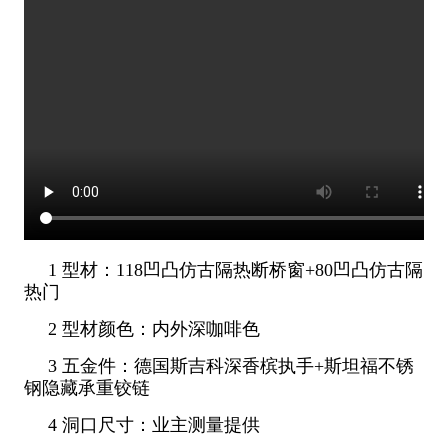
1 型材：118凹凸仿古隔热断桥窗+80凹凸仿古隔
热门
2 型材颜色：内外深咖啡色
3 五金件：德国斯吉科深香槟执手+斯坦福不锈
钢隐藏承重铰链
4 洞口尺寸：业主测量提供