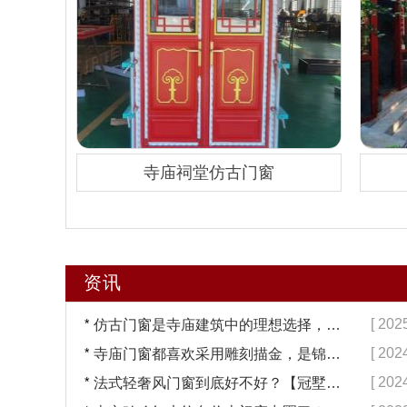
寺庙祠堂仿古门窗
资讯
*
[ 202
仿古门窗是寺庙建筑中的理想选择，换一次用终生【冠墅阳光】
*
[ 202
寺庙门窗都喜欢采用雕刻描金，是锦上添花吗？【冠墅阳光】
*
[ 202
法式轻奢风门窗到底好不好？【冠墅阳光】