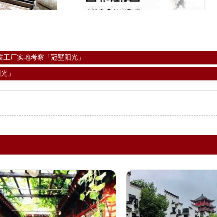
窗工厂实地考察「冠墅阳光」
阳光」