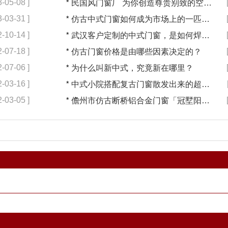
3-05-08 ]
*
民国风门窗厂 为你创造尊贵别致的空间【冠墅阳光】
3-03-31 ]
*
仿古中式门窗如何成为市场上的一匹黑马【冠墅阳光】
2-10-14 ]
*
武汉客户定制的中式门窗，是如何焊接的呢？
2-07-18 ]
*
仿古门窗价格是由哪些因素决定的？
2-07-06 ]
*
为什么叫新中式，究竟新在哪里？
2-03-16 ]
*
中式小院搭配复古门窗散发出来的超凡气质 「冠墅阳光」
2-03-05 ]
*
儋州市仿古断桥铝合金门窗「冠墅阳光」