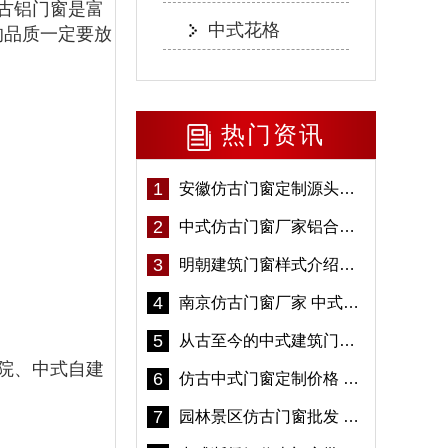
古铝门窗是富
中式花格
的品质一定要放
热门资讯
1
安徽仿古门窗定制源头厂家 好打理免维护-冠墅阳光
2
中式仿古门窗厂家铝合金仿古门窗定制 5年质保
3
明朝建筑门窗样式介绍——冠墅阳光
4
南京仿古门窗厂家 中式仿古门窗定制 节能防水
5
从古至今的中式建筑门窗到底有多美「冠墅阳光」
院、中式自建
6
仿古中式门窗定制价格 铝合金仿古门窗报价
7
园林景区仿古门窗批发 铝合金仿古门窗采购-冠墅阳光