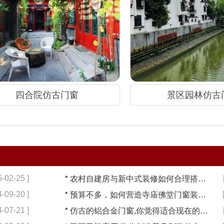
四合院仿古门窗
景区园林仿古
5-02-25 ]
*
农村自建房与新中式装修如何合理搭配【冠墅阳光】
4-09-20 ]
*
预算不多，如何营造寺庙佛堂门窗装修【冠墅阳光】
4-07-21 ]
*
仿古的铝合金门窗,你觉得适合现在的装修吗?【冠墅阳光】