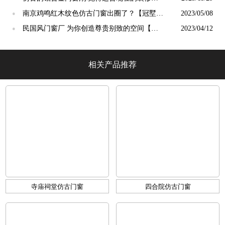
【冠墅阳光】
南京鸡鸣红木纹色仿古门窗出圈了？【冠墅阳
2023/05/08
●
光】
民国风门窗厂 为你创造尊贵别致的空间【冠
2023/04/12
●
墅阳光】
相关产品推荐
寺庙祠堂仿古门窗
四合院仿古门窗