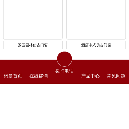
景区园林仿古门窗
酒店中式仿古门窗
电 话：136-115-77701
拨打电话
阔曼首页
在线咨询
产品中心
常见问题
邮 箱：756416886@qq.com
公司地址：南京市江宁区滨江开发区翔凤路16号
备案号：
苏ICP备17021201号-2