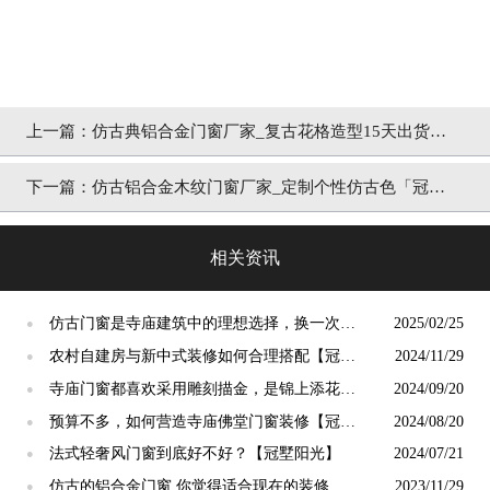
上一篇：
仿古典铝合金门窗厂家_复古花格造型15天出货
「冠墅阳光」
下一篇：
仿古铝合金木纹门窗厂家_定制个性仿古色「冠墅
阳光」
相关资讯
仿古门窗是寺庙建筑中的理想选择，换一次用
2025/02/25
●
终生【冠墅阳光】
农村自建房与新中式装修如何合理搭配【冠墅
2024/11/29
●
阳光】
寺庙门窗都喜欢采用雕刻描金，是锦上添花
2024/09/20
●
吗？【冠墅阳光】
预算不多，如何营造寺庙佛堂门窗装修【冠墅
2024/08/20
●
阳光】
法式轻奢风门窗到底好不好？【冠墅阳光】
2024/07/21
●
仿古的铝合金门窗,你觉得适合现在的装修吗?
2023/11/29
●