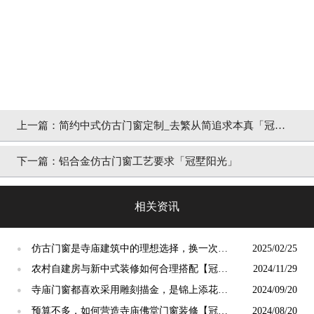
上一篇：
简约中式仿古门窗定制_去繁从简追求本真「冠墅
阳光」
下一篇：
铝合金仿古门窗工艺要求「冠墅阳光」
相关资讯
仿古门窗是寺庙建筑中的理想选择，换一次用
2025/02/25
●
终生【冠墅阳光】
农村自建房与新中式装修如何合理搭配【冠墅
2024/11/29
●
阳光】
寺庙门窗都喜欢采用雕刻描金，是锦上添花
2024/09/20
●
吗？【冠墅阳光】
预算不多，如何营造寺庙佛堂门窗装修【冠墅
2024/08/20
●