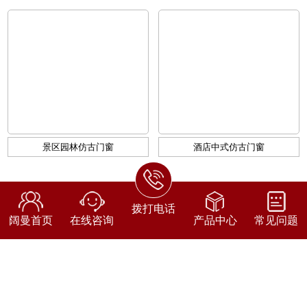
景区园林仿古门窗
酒店中式仿古门窗
电 话：136-115-77701
拨打电话
阔曼首页
在线咨询
产品中心
常见问题
邮 箱：756416886@qq.com
公司地址：南京市江宁区滨江开发区翔凤路16号
备案号：
苏ICP备17021201号-2