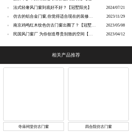
阳光】
法式轻奢风门窗到底好不好？【冠墅阳光】
2024/07/21
●
仿古的铝合金门窗,你觉得适合现在的装修吗?
2023/11/29
●
【冠墅阳光】
南京鸡鸣红木纹色仿古门窗出圈了？【冠墅阳
2023/05/08
●
光】
民国风门窗厂 为你创造尊贵别致的空间【冠
2023/04/12
●
墅阳光】
相关产品推荐
寺庙祠堂仿古门窗
四合院仿古门窗