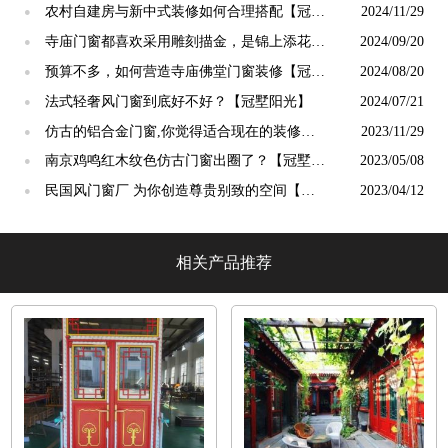
终生【冠墅阳光】
农村自建房与新中式装修如何合理搭配【冠墅
2024/11/29
●
阳光】
寺庙门窗都喜欢采用雕刻描金，是锦上添花
2024/09/20
●
吗？【冠墅阳光】
预算不多，如何营造寺庙佛堂门窗装修【冠墅
2024/08/20
●
阳光】
法式轻奢风门窗到底好不好？【冠墅阳光】
2024/07/21
●
仿古的铝合金门窗,你觉得适合现在的装修吗?
2023/11/29
●
【冠墅阳光】
南京鸡鸣红木纹色仿古门窗出圈了？【冠墅阳
2023/05/08
●
光】
民国风门窗厂 为你创造尊贵别致的空间【冠
2023/04/12
●
墅阳光】
相关产品推荐