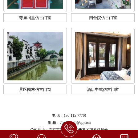
寺庙祠堂仿古门窗
四合院仿古门窗
景区园林仿古门窗
酒店中式仿古门窗
电 话：136-115-77701
邮 箱：756416886@qq.com
公司地址：南京市江宁区滨江开发区翔凤路16号
备案号：
苏ICP备17021201号-2